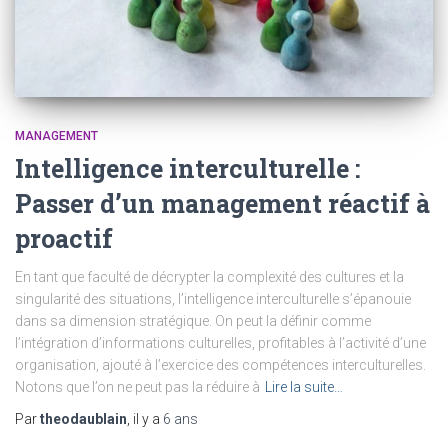
MANAGEMENT
Intelligence interculturelle :
Passer d’un management réactif à
proactif
En tant que faculté de décrypter la complexité des cultures et la
singularité des situations, l’intelligence interculturelle s’épanouie
dans sa dimension stratégique. On peut la définir comme
l’intégration d’informations culturelles, profitables à l’activité d’une
organisation, ajouté à l’exercice des compétences interculturelles.
Notons que l’on ne peut pas la réduire à
Lire la suite…
Par
theodaublain
, il y a
6 ans