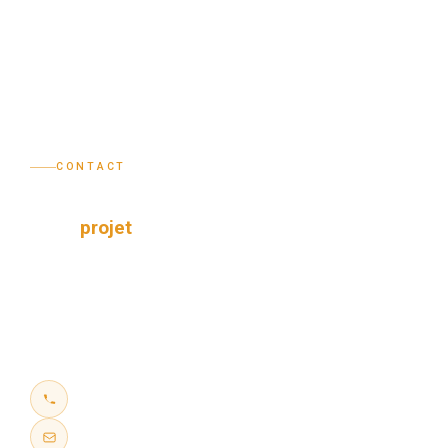
CONTACT
Parlons de
votre
projet
Notre équipe est à votre disposition pour répondre à vos
questions et vous accompagner dans vos démarches à
l'international.
France — 04 81 65 60 36
contact@dexcif-international.com